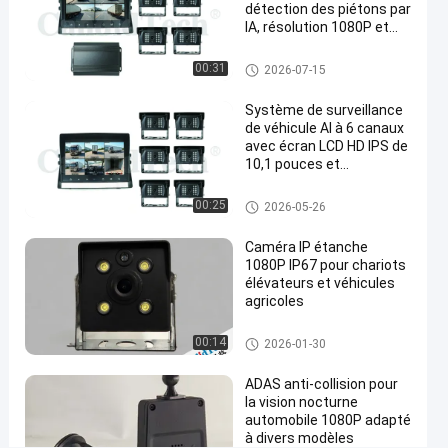
OEM
détection des piétons par
2K
IA, résolution 1080P et
durabilité de véhicule
Contact
Système de surveillance par c
00:31
231
2026-07-15
came
2025-
améra du véhicule
maintenant
cachée
points
05-26
de tiret
Partager
Système de surveillance
de vue
de véhicule AI à 6 canaux
avec écran LCD HD IPS de
#
10,1 pouces et
caméra
enregistrement sur carte
de
SD de 512 Go pour la
Système de surveillance par c
00:25
2026-05-26
sécurité de la flotte
améra du véhicule
tableau
de
Caméra IP étanche
1080P IP67 pour chariots
bord
élévateurs et véhicules
cachée
agricoles
#
Caméra
Caméra à portée large
00:14
2026-01-30
Dash
cachée
ADAS anti-collision pour
#
la vision nocturne
automobile 1080P adapté
2K
à divers modèles
caméra