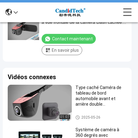
Play
Résolution d'image d'enregistrement DVR
Résolution
Video
à vue frontale de la caméra Dash cachée
d'image
de qualité OEM 2K
d'enregistrement
Contact maintenant
DVR
En savoir plus
à
vue
frontale
Vidéos connexes
de
la
Type caché Caméra de
tableau de bord
caméra
automobile avant et
Dash
arrière double
enregistrement 1080P
cachée
OEM
came cachée de tiret
01:07
2025-05-26
de
qualité
Système de caméra à
360 degrés avec