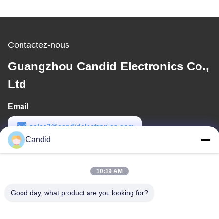
Contactez-nous
Guangzhou Candid Electronics Co.,
Ltd
Email
sales2@candidelectronics.com
Candid
Temps de travail
(UTC+8) 08:30-17:30
10:19 AM
Notre adresse
Good day, what product are you looking for?
Adresse
Le bâtiment B8, parc industriel Huachuang, Panyu, Guangzhou,