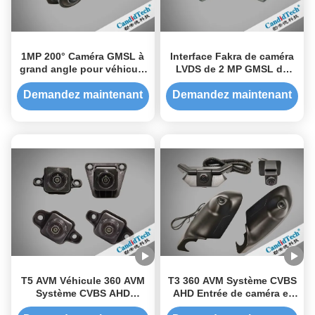
1MP 200° Caméra GMSL à
Interface Fakra de caméra
grand angle pour véhicule
LVDS de 2 MP GMSL de
Capteur CMOS
qualité automobile à 2
Gbps
Demandez maintenant
Demandez maintenant
T5 AVM Véhicule 360 AVM
T3 360 AVM Système CVBS
Système CVBS AHD
AHD Entrée de caméra et
Capteur d'entrée AHD
CVBS HDMI Sortie NTSC