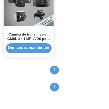
Caméra de transmission
GMSL de 1 MP LVDS pour
360 à l'envers Système de
surveillance 360 AVM
Demandez maintenant
1
1